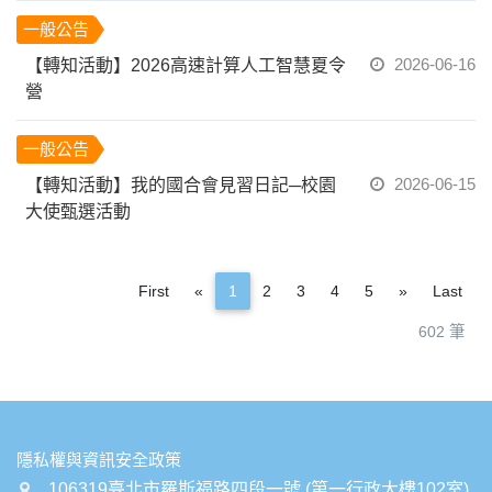
一般公告
2026-06-16
【轉知活動】2026高速計算人工智慧夏令
營
一般公告
2026-06-15
【轉知活動】我的國合會見習日記─校園
大使甄選活動
Previous
Next
First
«
1
2
3
4
5
»
Last
602 筆
:::
隱私權與資訊安全政策
106319臺北市羅斯福路四段一號 (第一行政大樓102室)